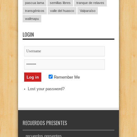
pascua lama
semillas libres
tranque de relaves
transgénicos
valle del huasco
Valparaíso
wallmapu
LOGIN
Remember Me
Lost your password?
RECUERDOS PRESENTES
recuerdos presentes