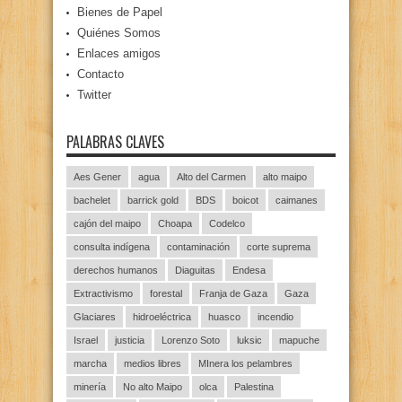
Bienes de Papel
Quiénes Somos
Enlaces amigos
Contacto
Twitter
PALABRAS CLAVES
Aes Gener
agua
Alto del Carmen
alto maipo
bachelet
barrick gold
BDS
boicot
caimanes
cajón del maipo
Choapa
Codelco
consulta indígena
contaminación
corte suprema
derechos humanos
Diaguitas
Endesa
Extractivismo
forestal
Franja de Gaza
Gaza
Glaciares
hidroeléctrica
huasco
incendio
Israel
justicia
Lorenzo Soto
luksic
mapuche
marcha
medios libres
MInera los pelambres
minería
No alto Maipo
olca
Palestina