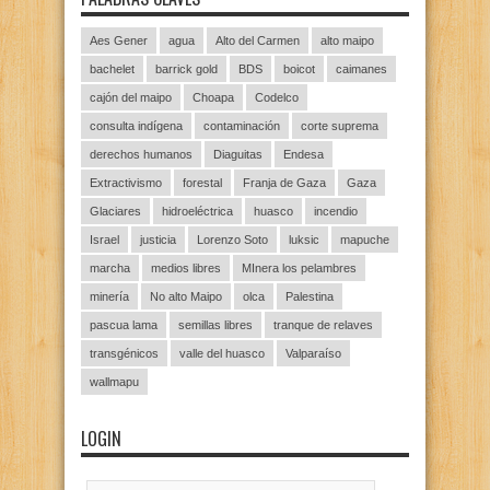
Aes Gener
agua
Alto del Carmen
alto maipo
bachelet
barrick gold
BDS
boicot
caimanes
cajón del maipo
Choapa
Codelco
consulta indígena
contaminación
corte suprema
derechos humanos
Diaguitas
Endesa
Extractivismo
forestal
Franja de Gaza
Gaza
Glaciares
hidroeléctrica
huasco
incendio
Israel
justicia
Lorenzo Soto
luksic
mapuche
marcha
medios libres
MInera los pelambres
minería
No alto Maipo
olca
Palestina
pascua lama
semillas libres
tranque de relaves
transgénicos
valle del huasco
Valparaíso
wallmapu
LOGIN