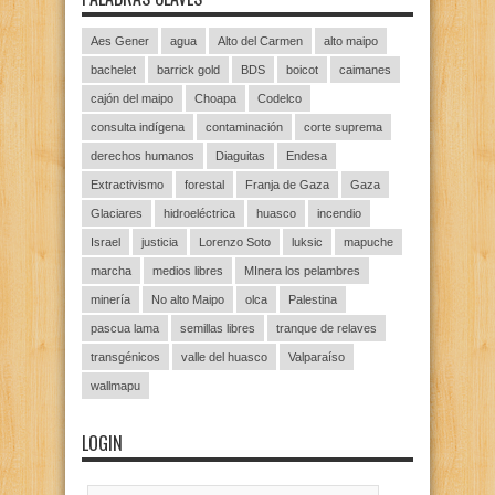
Aes Gener
agua
Alto del Carmen
alto maipo
bachelet
barrick gold
BDS
boicot
caimanes
cajón del maipo
Choapa
Codelco
consulta indígena
contaminación
corte suprema
derechos humanos
Diaguitas
Endesa
Extractivismo
forestal
Franja de Gaza
Gaza
Glaciares
hidroeléctrica
huasco
incendio
Israel
justicia
Lorenzo Soto
luksic
mapuche
marcha
medios libres
MInera los pelambres
minería
No alto Maipo
olca
Palestina
pascua lama
semillas libres
tranque de relaves
transgénicos
valle del huasco
Valparaíso
wallmapu
LOGIN