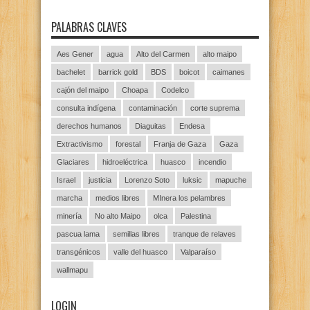
PALABRAS CLAVES
Aes Gener
agua
Alto del Carmen
alto maipo
bachelet
barrick gold
BDS
boicot
caimanes
cajón del maipo
Choapa
Codelco
consulta indígena
contaminación
corte suprema
derechos humanos
Diaguitas
Endesa
Extractivismo
forestal
Franja de Gaza
Gaza
Glaciares
hidroeléctrica
huasco
incendio
Israel
justicia
Lorenzo Soto
luksic
mapuche
marcha
medios libres
MInera los pelambres
minería
No alto Maipo
olca
Palestina
pascua lama
semillas libres
tranque de relaves
transgénicos
valle del huasco
Valparaíso
wallmapu
LOGIN