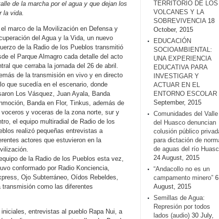
TERRITORIO DE LOS
lle de la marcha por el agua y que dejan los
VOLCANES Y LA
 la vida.
SOBREVIVENCIA
18
 el marco de la Movilización en Defensa y
October, 2015
cuperación del Agua y la Vida, un nuevo
EDUCACIÓN
uerzo de la Radio de los Pueblos transmitió
SOCIOAMBIENTAL:
de el Parque Almagro cada detalle del acto
UNA EXPERIENCIA
tral que cerraba la jornada del 26 de abril.
EDUCATIVA PARA
más de la transmisión en vivo y en directo
INVESTIGAR Y
lo que sucedía en el escenario, donde
ACTUAR EN EL
saron Los Vásquez, Juan Ayala, Banda
ENTORNO ESCOLAR
September, 2015
nmoción, Banda en Flor, Tinkus, además de
 voceros y voceras de la zona norte, sur y
Comunidades del Valle
tro, el equipo multiradial de Radio de los
del Huasco denuncian
blos realizó pequeñas entrevistas a
colusión público privad
erentes actores que estuvieron en la
para dictación de norm
de aguas del río Huasc
ilización.
24 August, 2015
equipo de la Radio de los Pueblos esta vez,
tuvo conformado por Radio Konciencia,
“Andacollo no es un
xpress, Ojo Subterráneo, Oídos Rebeldes,
campamento minero”
6
a transmisión como las diferentes
August, 2015
Semillas de Agua:
Represión por todos
iniciales, entrevistas al pueblo Rapa Nui, a
lados (audio)
30 July,