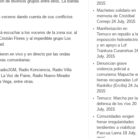
n de diversos grupos entre ellos, La Banda
2015
Macheteo solidario en
memoria de Cristóbal
 voceros dando cuenta de sus conflictos
Cornejo
24 July, 2015
Manifestación en
á escuchar a los voceros de la zona sur, al
Temuco en repudio a l
ristián Flores y al imperdible grupo Los
imposición hidroeléctri
ad.
y en apoyo a Lof
Trankura Curarrehue
2
ieron en vivo y en directo por las ondas
July, 2015
oras comunitarias:
Denuncian grave
violencia policial a
adioJGM, Radio Konciencia, Radio Villa
comuneros Mapuche e
o La Voz de Paine, Radio Nuevo Mirador
tierras recuperadas Lof
 Vega, entre otras.
Rankilko (Ercilla)
24 Ju
2015
Temuco: Marcha por la
defensa de los ríos
20
July, 2015
Comunidades exigen
frenar irregularidades
tendientes a viabilizar
Pascua Lama
19 July,