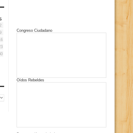
S
2
Congreso Ciudadano
9
16
23
30
Oídos Rebeldes