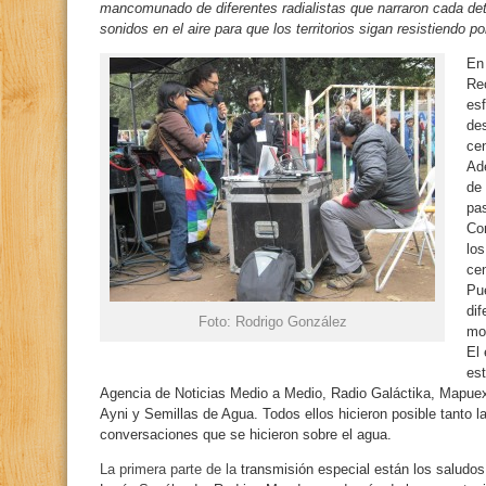
mancomunado de diferentes radialistas que narraron cada deta
sonidos en el aire para que los territorios sigan resistiendo por
En
Re
esf
des
cen
Ade
de 
pa
Co
los
cen
Pue
dif
Foto: Rodrigo González
mov
El 
es
Agencia de Noticias Medio a Medio, Radio Galáctika, Mapue
Ayni y Semillas de Agua. Todos ellos hicieron posible tanto l
conversaciones que se hicieron sobre el agua.
La primera parte de la
transmisión especial están los saludos 