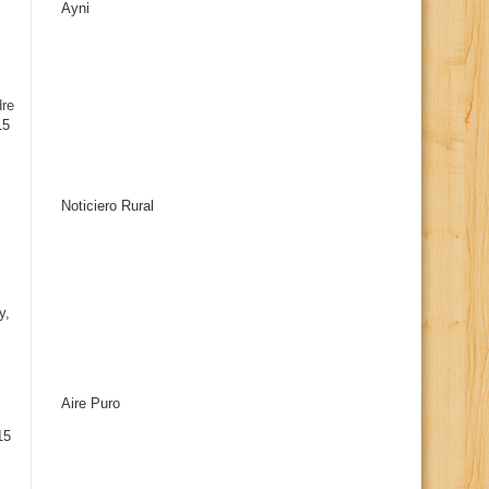
Ayni
s
dre
15
Noticiero Rural
y,
Aire Puro
15