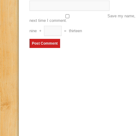
Save my name, e
next time I comment.
nine
+
=
thirteen