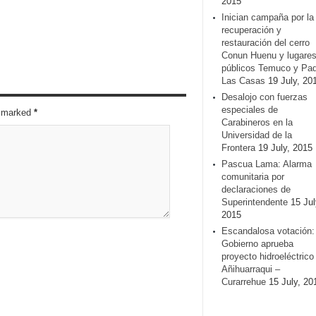
2015
Inician campaña por la
recuperación y
restauración del cerro
Conun Huenu y lugare
públicos Temuco y Pa
Las Casas
19 July, 20
Desalojo con fuerzas
especiales de
re marked
*
Carabineros en la
Universidad de la
Frontera
19 July, 2015
Pascua Lama: Alarma
comunitaria por
declaraciones de
Superintendente
15 Jul
2015
Escandalosa votación:
Gobierno aprueba
proyecto hidroeléctrico
Añihuarraqui –
Curarrehue
15 July, 20