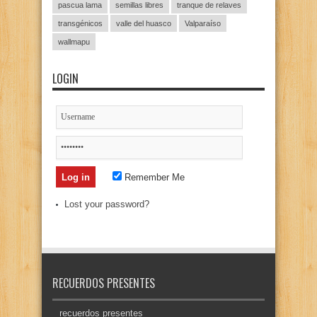
pascua lama
semillas libres
tranque de relaves
transgénicos
valle del huasco
Valparaíso
wallmapu
LOGIN
Remember Me
Lost your password?
RECUERDOS PRESENTES
recuerdos presentes