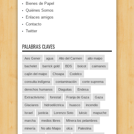
Bienes de Papel
Quiénes Somos
Enlaces amigos
Contacto
Twitter
PALABRAS CLAVES
Aes Gener
agua
Alto del Carmen
alto maipo
bachelet
barrick gold
BDS
boicot
caimanes
cajón del maipo
Choapa
Codelco
consulta indígena
contaminación
corte suprema
derechos humanos
Diaguitas
Endesa
Extractivismo
forestal
Franja de Gaza
Gaza
Glaciares
hidroeléctrica
huasco
incendio
Israel
justicia
Lorenzo Soto
luksic
mapuche
marcha
medios libres
MInera los pelambres
minería
No alto Maipo
olca
Palestina