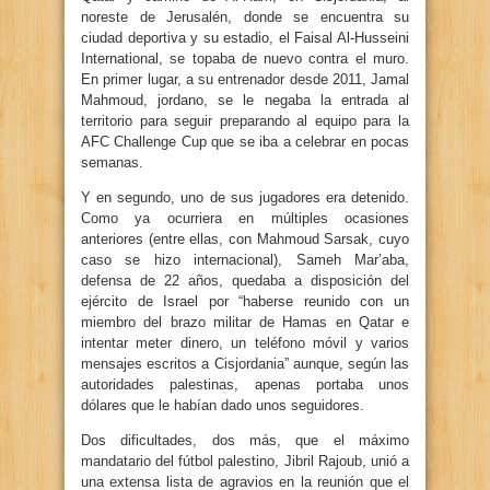
noreste de Jerusalén, donde se encuentra su
ciudad deportiva y su estadio, el Faisal Al-Husseini
International, se topaba de nuevo contra el muro.
En primer lugar, a su entrenador desde 2011, Jamal
Mahmoud, jordano, se le negaba la entrada al
territorio para seguir preparando al equipo para la
AFC Challenge Cup que se iba a celebrar en pocas
semanas.
Y en segundo, uno de sus jugadores era detenido.
Como ya ocurriera en múltiples ocasiones
anteriores (entre ellas, con Mahmoud Sarsak, cuyo
caso se hizo internacional), Sameh Mar’aba,
defensa de 22 años, quedaba a disposición del
ejército de Israel por “haberse reunido con un
miembro del brazo militar de Hamas en Qatar e
intentar meter dinero, un teléfono móvil y varios
mensajes escritos a Cisjordania” aunque, según las
autoridades palestinas, apenas portaba unos
dólares que le habían dado unos seguidores.
Dos dificultades, dos más, que el máximo
mandatario del fútbol palestino, Jibril Rajoub, unió a
una extensa lista de agravios en la reunión que el