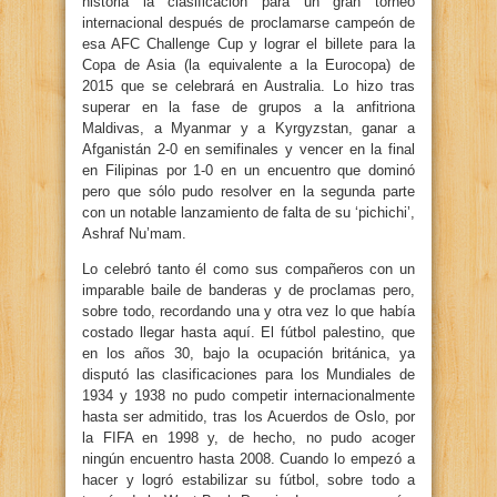
historia la clasificación para un gran torneo
internacional después de proclamarse campeón de
esa AFC Challenge Cup y lograr el billete para la
Copa de Asia (la equivalente a la Eurocopa) de
2015 que se celebrará en Australia. Lo hizo tras
superar en la fase de grupos a la anfitriona
Maldivas, a Myanmar y a Kyrgyzstan, ganar a
Afganistán 2-0 en semifinales y vencer en la final
en Filipinas por 1-0 en un encuentro que dominó
pero que sólo pudo resolver en la segunda parte
con un notable lanzamiento de falta de su ‘pichichi’,
Ashraf Nu’mam.
Lo celebró tanto él como sus compañeros con un
imparable baile de banderas y de proclamas pero,
sobre todo, recordando una y otra vez lo que había
costado llegar hasta aquí. El fútbol palestino, que
en los años 30, bajo la ocupación británica, ya
disputó las clasificaciones para los Mundiales de
1934 y 1938 no pudo competir internacionalmente
hasta ser admitido, tras los Acuerdos de Oslo, por
la FIFA en 1998 y, de hecho, no pudo acoger
ningún encuentro hasta 2008. Cuando lo empezó a
hacer y logró estabilizar su fútbol, sobre todo a