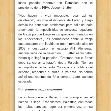
lunes pasado mantuvo en Ramallah con el
presidente de la FIFA, Joseph Blatter.
“Nos hacen la vida imposible, jugar así es
quijotesco”, resumió el dirigente de Fatah y luego
detalló los continuos problemas para salir del país
a competir, la imposibilidad de convocar jugadores
de Gaza porque luego éstos quedaban varados en
los ‘checkpoints’, los bombardeos sobre la franja
que acabaron con la vida de tres internacionales en
2009 y destrozaron el estadio Ahli Alenserat,
antigua sede de la selección… Blatter escuchaba.
Hasta que llegó la petición. “Creemos que el fútbol
debe sancionar a Israel”, decía Rajoub. “No han
incumplido el reglamento. Yo separo la política del
deporte”, respondía el suizo. Y ya está. No habría
así ni una reprimenda. Una derrota, claro, aunque
esperada.
Por primera vez, campeones
La victoria debería llegar, como siempre, en el
campo. Y llegó. Este viernes, Palestina, con todas
las trabas previas, logró por primera vez en su