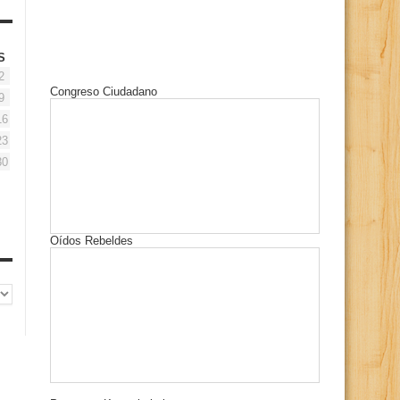
S
2
Congreso Ciudadano
9
16
23
30
Oídos Rebeldes