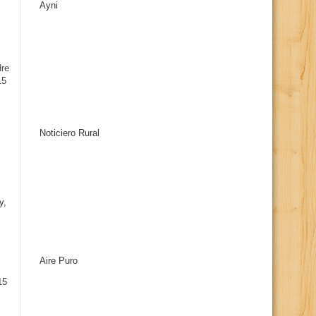
Ayni
s
dre
15
Noticiero Rural
y,
Aire Puro
15