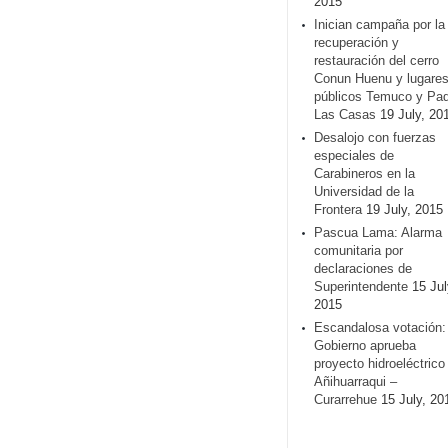
2015
Inician campaña por la
recuperación y
restauración del cerro
Conun Huenu y lugare
públicos Temuco y Pa
Las Casas
19 July, 20
Desalojo con fuerzas
especiales de
Carabineros en la
Universidad de la
Frontera
19 July, 2015
Pascua Lama: Alarma
comunitaria por
declaraciones de
Superintendente
15 Jul
2015
Escandalosa votación:
Gobierno aprueba
proyecto hidroeléctrico
Añihuarraqui –
Curarrehue
15 July, 20