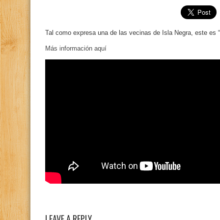
Tal como expresa una de las vecinas de Isla Negra, este es “
Más información aquí
LEAVE A REPLY