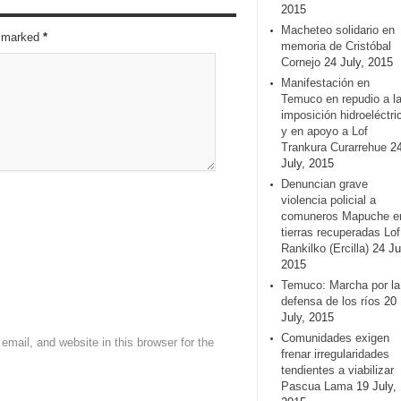
2015
Macheteo solidario en
re marked
*
memoria de Cristóbal
Cornejo
24 July, 2015
Manifestación en
Temuco en repudio a l
imposición hidroeléctri
y en apoyo a Lof
Trankura Curarrehue
2
July, 2015
Denuncian grave
violencia policial a
comuneros Mapuche e
tierras recuperadas Lof
Rankilko (Ercilla)
24 Ju
2015
Temuco: Marcha por la
defensa de los ríos
20
July, 2015
Comunidades exigen
mail, and website in this browser for the
frenar irregularidades
tendientes a viabilizar
Pascua Lama
19 July,