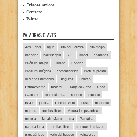
Enlaces amigos
Contacto
Twitter
PALABRAS CLAVES
Aes Gener
agua
Alto del Carmen
alto maipo
bachelet
barrick gold
BDS
boicot
caimanes
cajón del maipo
Choapa
Codelco
consulta indígena
contaminación
corte suprema
derechos humanos
Diaguitas
Endesa
Extractivismo
forestal
Franja de Gaza
Gaza
Glaciares
hidroeléctrica
huasco
incendio
Israel
justicia
Lorenzo Soto
luksic
mapuche
marcha
medios libres
MInera los pelambres
minería
No alto Maipo
olca
Palestina
pascua lama
semillas libres
tranque de relaves
transgénicos
valle del huasco
Valparaíso